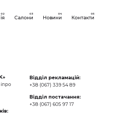
ія
Салони
Новини
Контакти
K»
Відділ рекламацій:
ніпро
+38 (067) 339 54 89
Відділ постачання:
+38 (067) 605 97 17
ів: